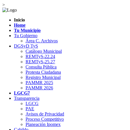
>
Inicio
Home
Tu Municipio
Tu Gobierno
Área C. Archivos
DGSyD TyS
Catálogo Municipal
REMTyS-22.24
REMTyS-25.27
Consulta Pública
Protesta Ciudadana
Registro Municipal
PAMMR 2025
PAMMR 2026
LGCG7
Transparencia
LGCG
PAE
Avisos de Privacidad
Proceso Competitivo
Planeación Ipomex
Cabildo